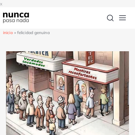
x
inicio
»
felicidad genuina