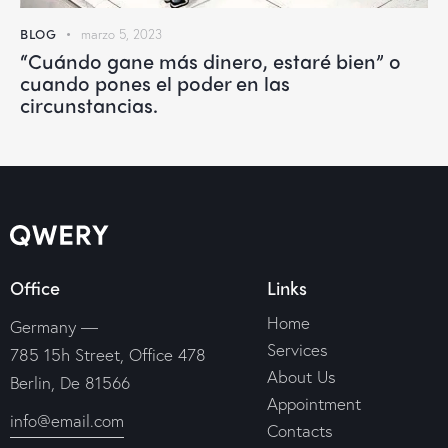
BLOG
marzo 5, 2023
“Cuándo gane más dinero, estaré bien” o
cuando pones el poder en las
circunstancias.
Office
Links
Home
Germany —
Services
785 15h Street, Office 478
About Us
Berlin, De 81566
Appointment
info@email.com
Contacts